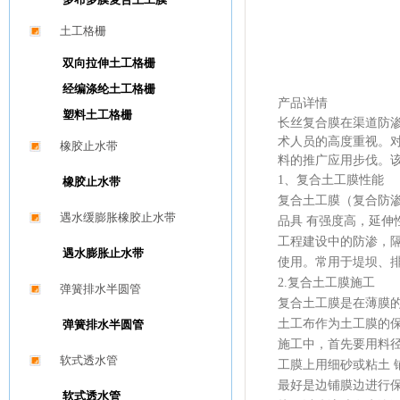
土工格栅
双向拉伸土工格栅
经编涤纶土工格栅
产品详情
塑料土工格栅
长丝复合膜在渠道防
术人员的高度重视。
橡胶止水带
料的推广应用步伐。
1、复合土工膜性能
橡胶止水带
复合土工膜（复合防渗
遇水缓膨胀橡胶止水带
品具 有强度高，延
工程建设中的防渗，
遇水膨胀止水带
使用。常用于堤坝、排
2.复合土工膜施工
弹簧排水半圆管
复合土工膜是在薄膜
土工布作为土工膜的
弹簧排水半圆管
施工中，首先要用料
软式透水管
工膜上用细砂或粘土 
最好是边铺膜边进行保
软式透水管